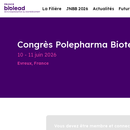
La Filière
JNBB 2026
Actualités
Futur
Congrès Polepharma Biote
10 - 11 juin 2026
Evreux, France
Vous devez être membre et connect