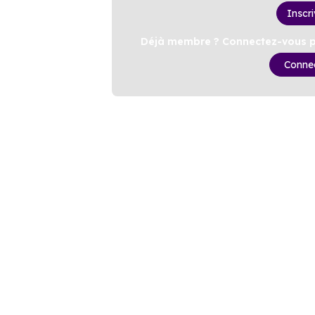
Inscr
Déjà membre ? Connectez-vous po
Conne