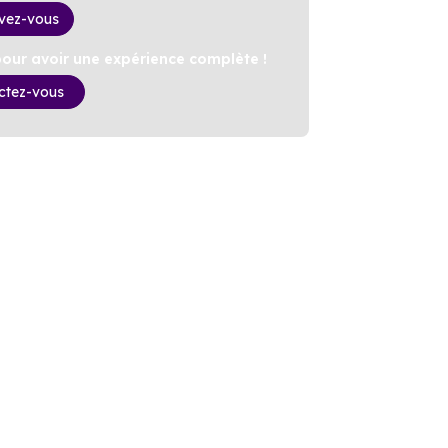
ivez-vous
ur avoir une expérience complète !
ctez-vous