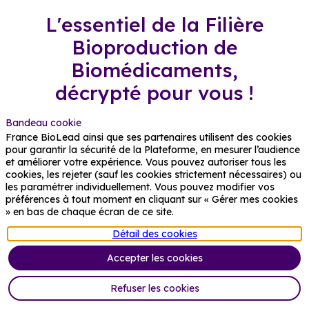
L'essentiel de la Filière
Bioproduction de
Biomédicaments,
décrypté pour vous !
🧭 Gagnez du temps et accédez en un coup
Bandeau cookie
d’œil aux informations essentielles de la Filière.
France BioLead ainsi que ses partenaires utilisent des cookies
Ce condensé vous offre une vision claire et
pour garantir la sécurité de la Plateforme, en mesurer l’audience
structurée des dernières actualités, avancées et
et améliorer votre expérience. Vous pouvez autoriser tous les
tendances du secteur. Une veille qualitative,
cookies, les rejeter (sauf les cookies strictement nécessaires) ou
centralisée et facile d’accès, pour rester informé
les paramétrer individuellement. Vous pouvez modifier vos
sans avoir à chercher.
préférences à tout moment en cliquant sur « Gérer mes cookies
» en bas de chaque écran de ce site.
Vous êtes membre de France BioLead ?
Détail des cookies
Accédez à une veille exclusive avec la newsletter
mensuelle dédiée.
Accepter les cookies
Les Actualités de
Refuser les cookies