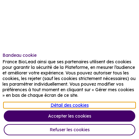
We
are
specialised
in
AI
solutions
for
advanced
therapies
such
Bandeau cookie
as
France BioLead ainsi que ses partenaires utilisent des cookies
gene
pour garantir la sécurité de la Plateforme, en mesurer l’audience
and
et améliorer votre expérience. Vous pouvez autoriser tous les
cell
cookies, les rejeter (sauf les cookies strictement nécessaires) ou
therapies.
les paramétrer individuellement. Vous pouvez modifier vos
préférences à tout moment en cliquant sur « Gérer mes cookies
» en bas de chaque écran de ce site.
Détail des cookies
Accepter les cookies
Refuser les cookies
France BioLead