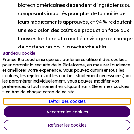
biotech américaines dépendent d’ingrédients ou
composants importés pour plus de la moitié de
leurs médicaments approuvés, et 94 % redoutent
une explosion des coûts de production face aux
hausses tarifaires. La moitié envisage de changer
de partenaires pour la recherche et la
Bandeau cookie
fabrication, ce qui pourrait retarder le dépôt de
France BioLead ainsi que ses partenaires utilisent des cookies
nouveaux dossiers d’autorisation,
pour garantir la sécurité de la Plateforme, en mesurer l’audience
et améliorer votre expérience. Vous pouvez autoriser tous les
note
PharmaPhorum
. Pour 80 % d’entre elles,
cookies, les rejeter (sauf les cookies strictement nécessaires) ou
trouver des fournisseurs alternatifs prendrait au
les paramétrer individuellement. Vous pouvez modifier vos
préférences à tout moment en cliquant sur « Gérer mes cookies
moins un an. BIO alerte sur les conséquences pour
» en bas de chaque écran de ce site.
l’innovation et l’accès aux traitements, tout en
Détail des cookies
appelant à des incitations pour relocaliser la
Accepter les cookies
production aux États-Unis et « chez ses alliés ».
Refuser les cookies