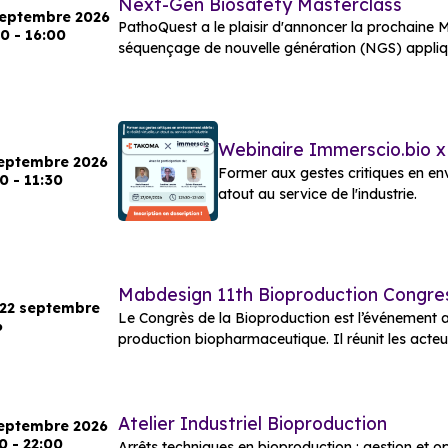
Next-Gen Biosafety Masterclass
septembre 2026
PathoQuest a le plaisir d'annoncer la prochaine 
0 - 16:00
séquençage de nouvelle génération (NGS) appliqu
Webinaire Immerscio.bio
septembre 2026
Former aux gestes critiques en envir
0 - 11:30
atout au service de l'industrie.
Mabdesign 11th Bioproduction Congr
 22 septembre
Le Congrès de la Bioproduction est l’événement a
6
production biopharmaceutique. Il réunit les acteur
Atelier Industriel Bioproduction
septembre 2026
0 - 22:00
Arrêts techniques en bioproduction : gestion et o