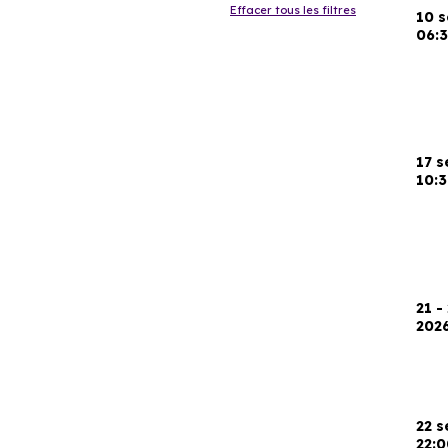
Effacer tous les filtres
10 
06:3
17 
10:3
21 -
202
22 
22:0