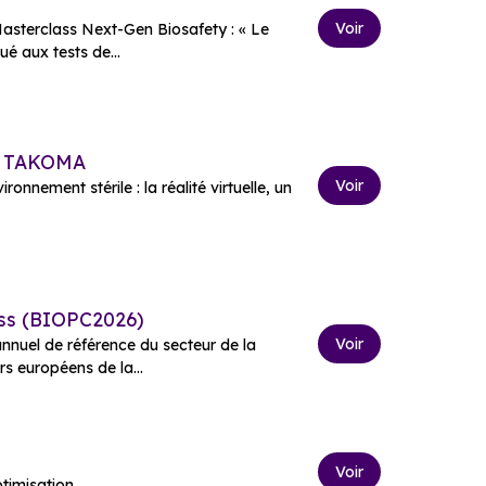
Voir
Masterclass Next-Gen Biosafety : « Le
é aux tests de...
 x TAKOMA
Voir
onnement stérile : la réalité virtuelle, un
ess (BIOPC2026)
Voir
nnuel de référence du secteur de la
s européens de la...
Voir
ptimisation