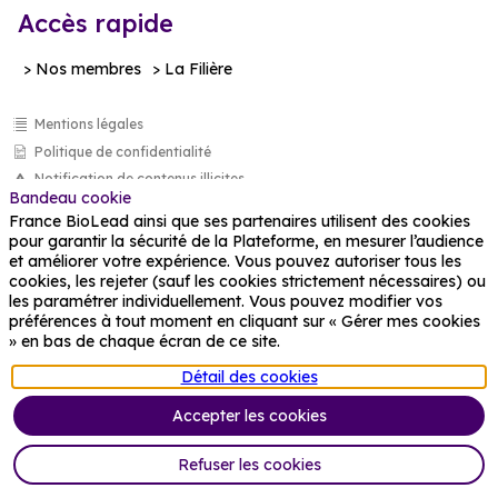
Accès rapide
> Nos membres
> La Filière
Mentions légales
Politique de confidentialité
Notification de contenus illicites
Bandeau cookie
Gérer mes cookies
France BioLead ainsi que ses partenaires utilisent des cookies
France BioLead Connect
pour garantir la sécurité de la Plateforme, en mesurer l’audience
et améliorer votre expérience. Vous pouvez autoriser tous les
cookies, les rejeter (sauf les cookies strictement nécessaires) ou
les paramétrer individuellement. Vous pouvez modifier vos
> Espace membre
préférences à tout moment en cliquant sur « Gérer mes cookies
» en bas de chaque écran de ce site.
> Nous rejoindre
Détail des cookies
Accepter les cookies
Refuser les cookies
Powered by