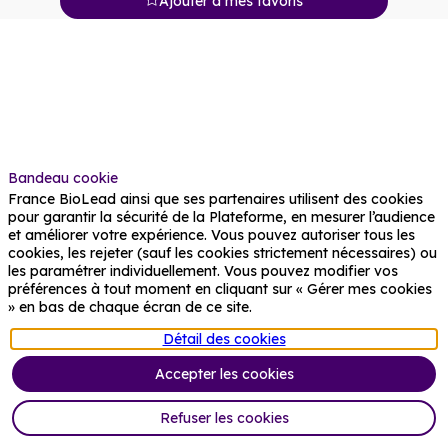
Ajouter à mes favoris
Description
Urgo
Medical
est
la
division
du
Bandeau cookie
Groupe
URGO
France BioLead ainsi que ses partenaires utilisent des cookies
spécialisée
pour garantir la sécurité de la Plateforme, en mesurer l’audience
dans
et améliorer votre expérience. Vous pouvez autoriser tous les
la
cookies, les rejeter (sauf les cookies strictement nécessaires) ou
cicatrisation
les paramétrer individuellement. Vous pouvez modifier vos
des
préférences à tout moment en cliquant sur « Gérer mes cookies
plaies.
» en bas de chaque écran de ce site.
Détail des cookies
Chaque
jour,
Accepter les cookies
nos
1
600
Refuser les cookies
collaborateurs