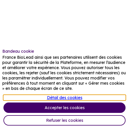
Description
L’Inserm
est
le
seul
organisme
de
recherche
public
Bandeau cookie
français
entièrement
France BioLead ainsi que ses partenaires utilisent des cookies
dédié
pour garantir la sécurité de la Plateforme, en mesurer l’audience
à
et améliorer votre expérience. Vous pouvez autoriser tous les
la
cookies, les rejeter (sauf les cookies strictement nécessaires) ou
santé
les paramétrer individuellement. Vous pouvez modifier vos
humaine.
préférences à tout moment en cliquant sur « Gérer mes cookies
Notre
» en bas de chaque écran de ce site.
objectif
Détail des cookies
:
améliorer
Accepter les cookies
la
santé
de
Refuser les cookies
tous