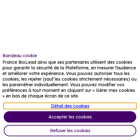
France
is
a
leading
contract
development
and
manufacturing
organization
(CDMO)
Bandeau cookie
with
France BioLead ainsi que ses partenaires utilisent des cookies
over
pour garantir la sécurité de la Plateforme, en mesurer l’audience
25
et améliorer votre expérience. Vous pouvez autoriser tous les
years
cookies, les rejeter (sauf les cookies strictement nécessaires) ou
of
les paramétrer individuellement. Vous pouvez modifier vos
expertise
préférences à tout moment en cliquant sur « Gérer mes cookies
in
» en bas de chaque écran de ce site.
process
development
Détail des cookies
and
both
Accepter les cookies
non-
GMP
Refuser les cookies
and
GMP