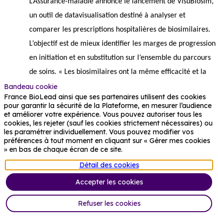
L’Assurance-maladie annonce le lancement de VisuBiosim,
un outil de datavisualisation destiné à analyser et
comparer les prescriptions hospitalières de biosimilaires.
L’objectif est de mieux identifier les marges de progression
en initiation et en substitution sur l’ensemble du parcours
de soins. « Les biosimilaires ont la même efficacité et la
Bandeau cookie
même sécurité que les médicaments biologiques de
France BioLead ainsi que ses partenaires utilisent des cookies
référence, pour un coût inférieur de 30% en moyenne. Leur
pour garantir la sécurité de la Plateforme, en mesurer l’audience
et améliorer votre expérience. Vous pouvez autoriser tous les
développement constitue un levier majeur pour l’accès aux
cookies, les rejeter (sauf les cookies strictement nécessaires) ou
traitements, la soutenabilité de notre système de santé et
les paramétrer individuellement. Vous pouvez modifier vos
préférences à tout moment en cliquant sur « Gérer mes cookies
la diffusion de l’innovation », rappelle le directeur général
» en bas de chaque écran de ce site.
de la Cnam, Thomas Fatôme.
Détail des cookies
👉
La bioproduction ouvre une nouvelle voie pour les
Accepter les cookies
laits infantiles
Refuser les cookies
Le Figaro
s'intéresse à la start-up Nūmi, fondée en 2023 à