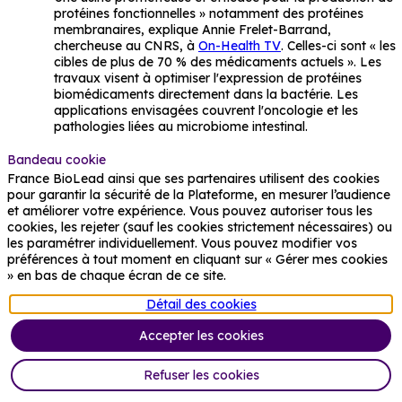
protéines fonctionnelles » notamment des protéines 
membranaires, explique Annie Frelet-Barrand, 
chercheuse au CNRS, à 
On-Health TV
. Celles-ci sont « les 
cibles de plus de 70 % des médicaments actuels ». Les 
travaux visent à optimiser l'expression de protéines 
biomédicaments directement dans la bactérie. Les 
applications envisagées couvrent l'oncologie et les 
pathologies liées au microbiome intestinal.
👉🏻 
La Cité de la Biotech, vitrine nord-américaine de 
Bandeau cookie
la bioproduction
France BioLead ainsi que ses partenaires utilisent des cookies
pour garantir la sécurité de la Plateforme, en mesurer l’audience
La Cité de la Biotech 
de Laval
, au Québec, célèbre ses 
et améliorer votre expérience. Vous pouvez autoriser tous les
25 ans d'existence en tant que pôle stratégique en 
cookies, les rejeter (sauf les cookies strictement nécessaires) ou
sciences de la vie et bioproduction. Fondée en 2001 à 
les paramétrer individuellement. Vous pouvez modifier vos
l'initiative de la Ville de Laval, de Laval Technopole et de 
préférences à tout moment en cliquant sur « Gérer mes cookies
l'INRS, elle s'appuie sur un héritage scientifique 
» en bas de chaque écran de ce site.
remontant aux travaux du microbiologiste Armand 
Frappier, dont l'institut produisait dès 1955 des vaccins 
Détail des cookies
antipoliomyélitiques sur le site lavallois. Avec 5 milliards 
de dollars d'investissements, le pôle a structuré un 
Accepter les cookies
continuum allant de la recherche appliquée à la 
bioproduction industrielle. L'installation de Moderna en 
Refuser les cookies
2023, qui y a implanté sa première usine de fabrication 
de vaccins à ARNm, illustre la maturité acquise par cet 