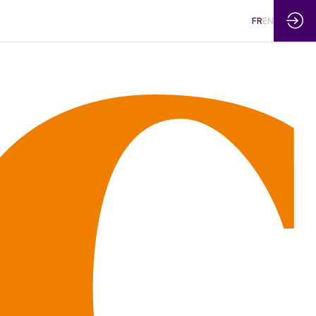
FR
EN