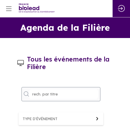
Agenda de la Filière
Tous les événements de la
Filière
7 -
20
No
Sc
(N
TYPE D'ÉVÉNEMENT
Les