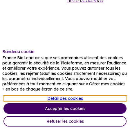
Sci
Effacer tous les filtres
plu
de 
dom
de 
nor
V
Bandeau cookie
France BioLead ainsi que ses partenaires utilisent des cookies
10
pour garantir la sécurité de la Plateforme, en mesurer l’audience
06:
et améliorer votre expérience. Vous pouvez autoriser tous les
Ne
cookies, les rejeter (sauf les cookies strictement nécessaires) ou
les paramétrer individuellement. Vous pouvez modifier vos
Bi
préférences à tout moment en cliquant sur « Gérer mes cookies
Ma
» en bas de chaque écran de ce site.
Pat
Détail des cookies
d'a
pro
Accepter les cookies
Nex
Le 
Refuser les cookies
nou