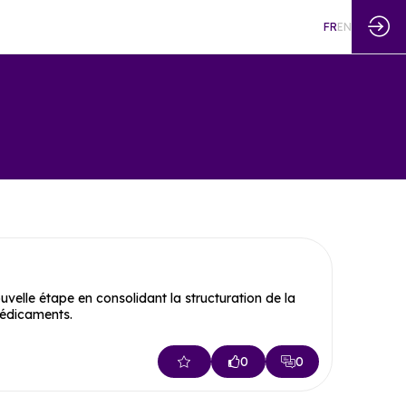
FR
EN
velle étape en consolidant la structuration de la
médicaments.
0
0